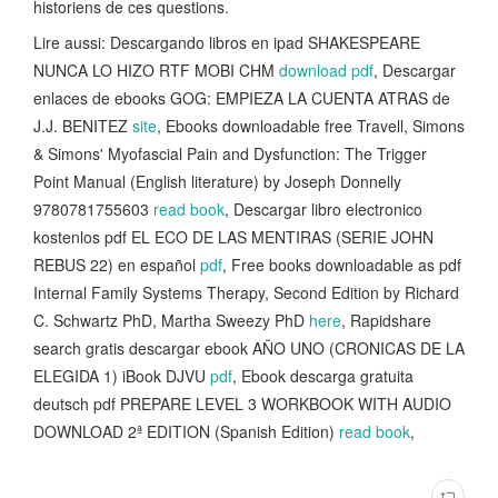
historiens de ces questions.
Lire aussi: Descargando libros en ipad SHAKESPEARE
NUNCA LO HIZO RTF MOBI CHM
download pdf
, Descargar
enlaces de ebooks GOG: EMPIEZA LA CUENTA ATRAS de
J.J. BENITEZ
site
, Ebooks downloadable free Travell, Simons
& Simons' Myofascial Pain and Dysfunction: The Trigger
Point Manual (English literature) by Joseph Donnelly
9780781755603
read book
, Descargar libro electronico
kostenlos pdf EL ECO DE LAS MENTIRAS (SERIE JOHN
REBUS 22) en español
pdf
, Free books downloadable as pdf
Internal Family Systems Therapy, Second Edition by Richard
C. Schwartz PhD, Martha Sweezy PhD
here
, Rapidshare
search gratis descargar ebook AÑO UNO (CRONICAS DE LA
ELEGIDA 1) iBook DJVU
pdf
, Ebook descarga gratuita
deutsch pdf PREPARE LEVEL 3 WORKBOOK WITH AUDIO
DOWNLOAD 2ª EDITION (Spanish Edition)
read book
,