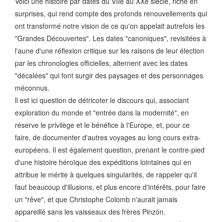
Voici une histoire par dates du VIIe au XXe siècle, riche en
surprises, qui rend compte des profonds renouvellements qui
ont transformé notre vision de ce qu'on appelait autrefois les
"Grandes Découvertes". Les dates "canoniques", revisitées à
l'aune d'une réflexion critique sur les raisons de leur élection
par les chronologies officielles, alternent avec les dates
"décalées" qui font surgir des paysages et des personnages
méconnus.
ll est ici question de détricoter le discours qui, associant
exploration du monde et "entrée dans la modernité", en
réserve le privilège et le bénéfice à l'Europe, et, pour ce
faire, de documenter d'autres voyages au long cours extra-
européens. Il est également question, prenant le contre-pied
d'une histoire héroïque des expéditions lointaines qui en
attribue le mérite à quelques singularités, de rappeler qu'il
faut beaucoup d'illusions, et plus encore d'intérêts, pour faire
un "rêve", et que Christophe Colomb n'aurait jamais
appareillé sans les vaisseaux des frères Pinzón.